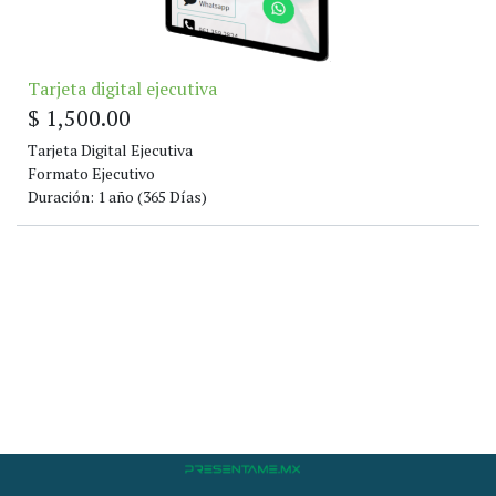
Tarjeta digital ejecutiva
$
1,500.00
Tarjeta Digital Ejecutiva
Formato Ejecutivo
Duración: 1 año (365 Días)
La tarjeta Incluye:
- imagen o logo de su empresa
- eslogan
- nombre
- datos de contacto
- redes sociales
- mapa ubicación de oficina
- texto descriptivo de sus servicios
- fotografías / imágenes de sus productos o servicios
- QR para compartir en su tarjeta, se puede imprimir junto con
sus impresiones publicitarias, lonas etc
- botón para compartir su tarjeta por Whatsapp y facebook.